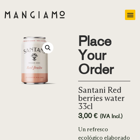
Place
Your
Order
Santani Red
berries water
33cl
3,00
€
(IVA Incl.)
Un refresco
ecológico elaborado