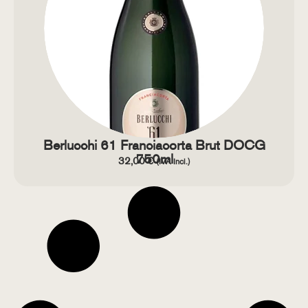
Berlucchi 61 Franciacorta Brut DOCG
750ml
32,00
€
(IVA Incl.)