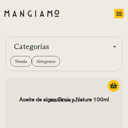
Categorías
Tienda
Alérgenos
Aceite de algas Groix y Nature 100ml
13,90
€
(IVA Incl.)