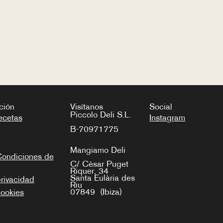
ción
Visítanos
Social
Piccolo Deli S.L.
ecetas
Instagram
B-70971775
Mangiamo Deli
Condiciones de
C/ Cèsar Puget
Riquer, 34
Santa Eulària des
privacidad
Riu
07849
(Ibiza)
cookies