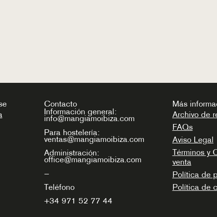
se
Contacto
Más informa
Información general:
a
Archivo de r
info@mangiamoibiza.com
FAQs
Para hostelería:
ventas@mangiamoibiza.com
Aviso Legal
Términos y 
Administración:
office@mangiamoibiza.com
venta
—
Política de 
Teléfono
Política de 
+34
971 52 77 44