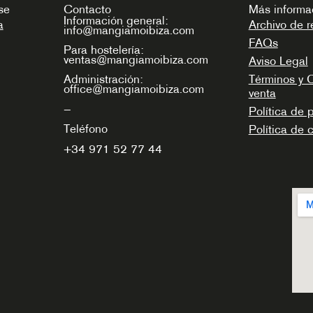
se
Contacto
Más informa
Información general:
a
Archivo de r
info@mangiamoibiza.com
FAQs
Para hostelería:
ventas@mangiamoibiza.com
Aviso Legal
Términos y 
Administración:
office@mangiamoibiza.com
venta
—
Política de 
Teléfono
Política de 
+34
971 52 77 44