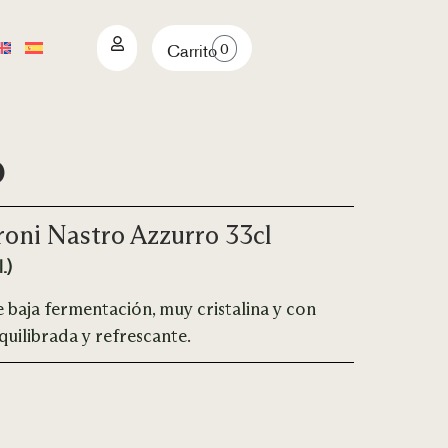
0
Carrito
o
roni Nastro Azzurro 33cl
.)
 baja fermentación, muy cristalina y con
Equilibrada y refrescante.