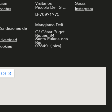
ción
Visítanos
Social
Piccolo Deli S.L.
ecetas
Instagram
B-70971775
Mangiamo Deli
Condiciones de
C/ Cèsar Puget
Riquer, 34
Santa Eulària des
privacidad
Riu
07849
(Ibiza)
cookies