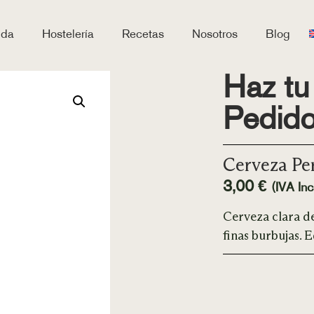
nda
Hostelería
Recetas
Nosotros
Blog
Haz tu
Pedid
Cerveza Pe
3,00
€
(IVA Incl
Cerveza clara de
finas burbujas. 