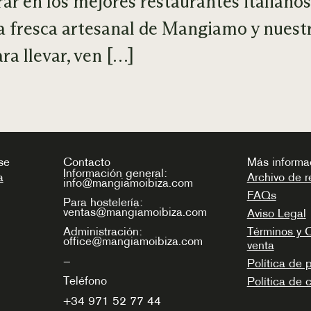
r en los mejores restaurantes italianos 
a fresca artesanal de Mangiamo y nuestr
ra llevar, ven […]
se
Contacto
Más informa
Información general:
a
Archivo de r
info@mangiamoibiza.com
FAQs
Para hostelería:
ventas@mangiamoibiza.com
Aviso Legal
Términos y 
Administración:
office@mangiamoibiza.com
venta
—
Política de 
Teléfono
Política de 
+34
971 52 77 44