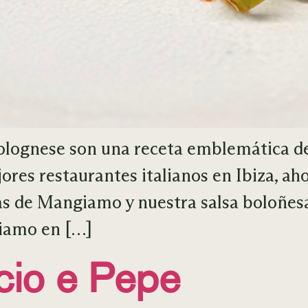
 Bolognese son una receta emblemática d
jores restaurantes italianos en Ibiza, ah
as de Mangiamo y nuestra salsa boloñesa
giamo en […]
cio e Pepe