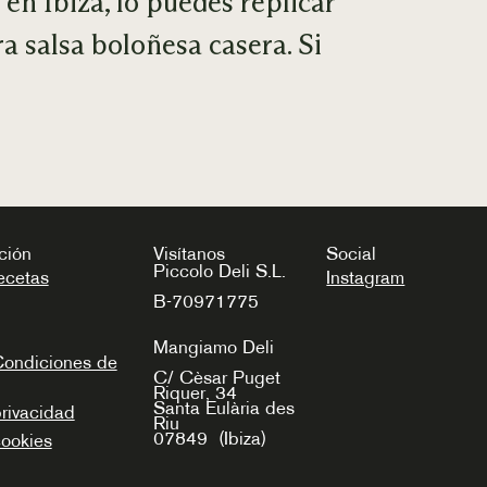
en Ibiza, lo puedes replicar
a salsa boloñesa casera. Si
ción
Visítanos
Social
Piccolo Deli S.L.
ecetas
Instagram
B-70971775
Mangiamo Deli
Condiciones de
C/ Cèsar Puget
Riquer, 34
Santa Eulària des
privacidad
Riu
07849
(Ibiza)
cookies