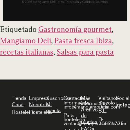
© 2025 Mangiamo Deli Ibiza. Tradición y Calidad Gourmet.
Etiquetado
Gastronomía gourmet
,
Mangiamo Deli
,
Pasta fresca Ibiza
,
recetas italianas
,
Salsas para pasta
Tienda
Empresa
Suscribirse
Contacto
Más
Visítanos
Social
Información:
Piccolo
información
Insta
Casa
Nosotros
Mi
info@mangiamoibiza.com
Deli
Archivo
cuenta
S.L.
Hostelería
Hostelería
Para
de
hostelería:
B-
recetas
ventas@mangiamoibiza.com
70971775
FAQs