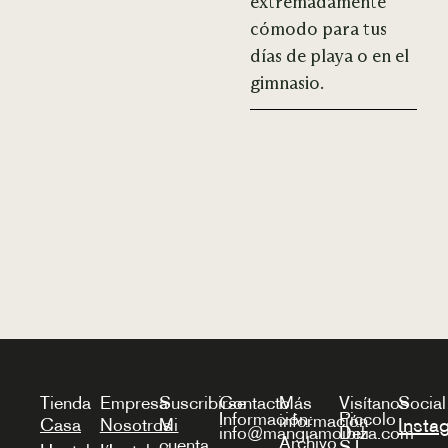
extremadamente
cómodo para tus
días de playa o en el
gimnasio.
Tienda
Empresa
Suscribirse
Contacto
Más
Visítanos
Social
Información:
Piccolo
información
Insta
Casa
Nosotros
Mi
info@mangiamoibiza.com
Deli
Archivo
cuenta
S.L.