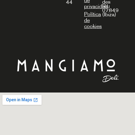
de
des
44
Riu
privacidad
07849
Política
(Ibiza)
de
cookies