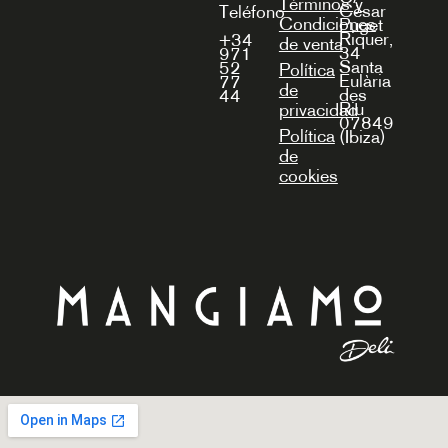
Términos y
Cèsar
Teléfono
Condiciones
Puget
Riquer,
+34
de venta
34
971
Santa
52
Política
Eulària
77
de
des
44
Riu
privacidad
07849
Política
(Ibiza)
de
cookies