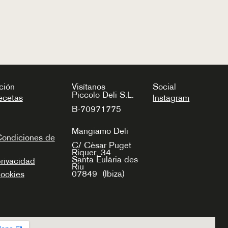
ción
Visítanos
Social
Piccolo Deli S.L.
ecetas
Instagram
B-70971775
Mangiamo Deli
Condiciones de
C/ Cèsar Puget
Riquer, 34
Santa Eulària des
privacidad
Riu
07849
(Ibiza)
cookies