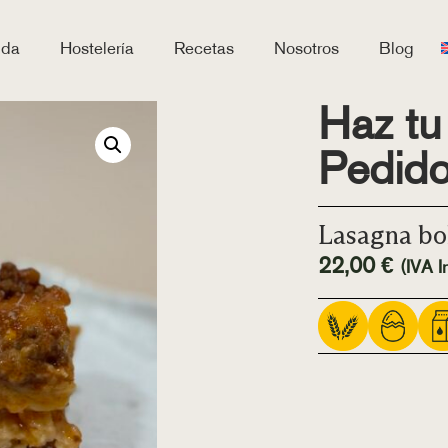
nda
Hostelería
Recetas
Nosotros
Blog
Haz tu
Pedid
Lasagna bo
22,00
€
(IVA In