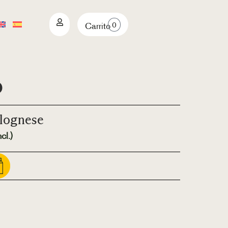
0
Carrito
o
lognese
cl.)