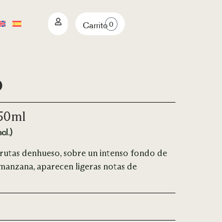
0
Carrito
o
750ml
cl.)
rutas denhueso, sobre un intenso fondo de
 manzana, aparecen ligeras notas de