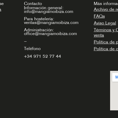
se
Contacto
Más informa
Información general:
a
Archivo de r
info@mangiamoibiza.com
FAQs
Para hostelería:
ventas@mangiamoibiza.com
Aviso Legal
Términos y 
Administración:
office@mangiamoibiza.com
venta
—
Política de 
Teléfono
Política de 
+34
971 52 77 44