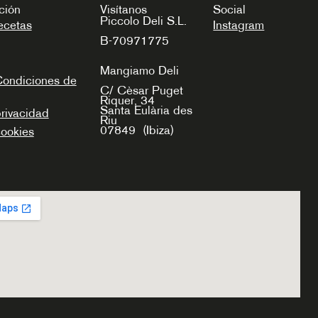
ción
Visítanos
Social
Piccolo Deli S.L.
ecetas
Instagram
B-70971775
Mangiamo Deli
Condiciones de
C/ Cèsar Puget
Riquer, 34
Santa Eulària des
privacidad
Riu
07849
(Ibiza)
cookies