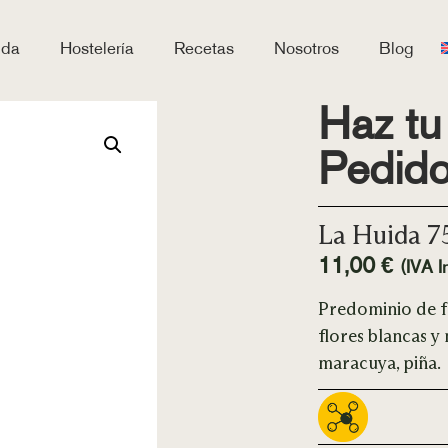
nda
Hostelería
Recetas
Nosotros
Blog
Haz tu
Pedid
La Huida 
11,00
€
(IVA In
Predominio de f
flores blancas y
maracuya, piña.