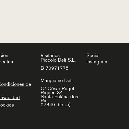
ción
Visítanos
Social
Piccolo Deli S.L.
ecetas
Instagram
B-70971775
Mangiamo Deli
Condiciones de
C/ Cèsar Puget
Riquer, 34
Santa Eulària des
privacidad
Riu
07849
(Ibiza)
cookies