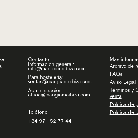
se
Contacto
Más informa
Información general:
a
Archivo de r
info@mangiamoibiza.com
FAQs
Para hostelería:
ventas@mangiamoibiza.com
Aviso Legal
Términos y 
Administración:
office@mangiamoibiza.com
venta
—
Política de 
Teléfono
Política de 
+34
971 52 77 44