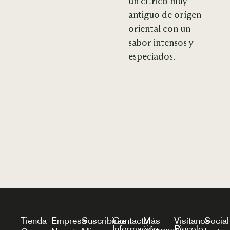
un cítrico muy
antiguo de orígen
oriental con un
sabor intensos y
especiados.
Tienda
Empresa
Suscribirse
Contacto
Más
Visítanos
Social
Información:
Piccolo