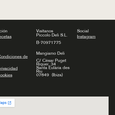
ción
Visítanos
Social
Piccolo Deli S.L.
ecetas
Instagram
B-70971775
Mangiamo Deli
Condiciones de
C/ Cèsar Puget
Riquer, 34
Santa Eulària des
privacidad
Riu
07849
(Ibiza)
cookies