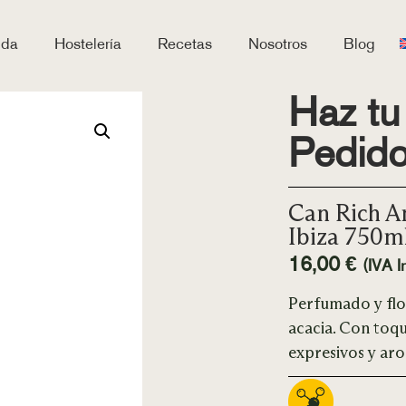
nda
Hostelería
Recetas
Nosotros
Blog
Haz tu
Pedid
Can Rich A
Ibiza 750m
16,00
€
(IVA In
Perfumado y flor
acacia. Con toqu
expresivos y ar