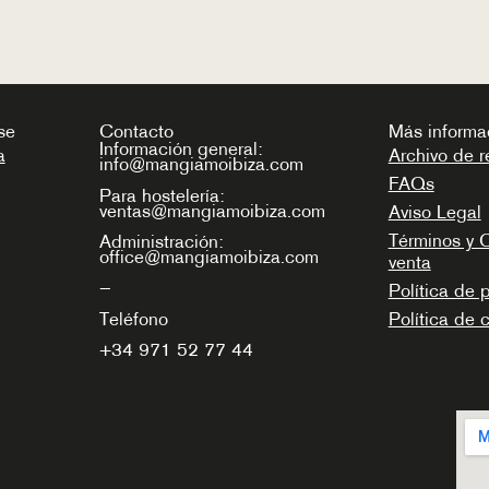
se
Contacto
Más informa
Información general:
a
Archivo de r
info@mangiamoibiza.com
FAQs
Para hostelería:
ventas@mangiamoibiza.com
Aviso Legal
Términos y 
Administración:
office@mangiamoibiza.com
venta
—
Política de 
Teléfono
Política de 
+34
971 52 77 44