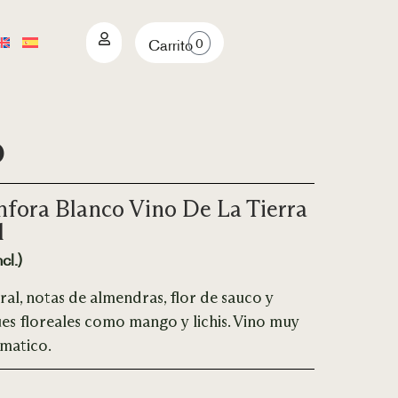
0
Carrito
o
nfora Blanco Vino De La Tierra
l
cl.)
al, notas de almendras, flor de sauco y
es floreales como mango y lichis. Vino muy
omatico.