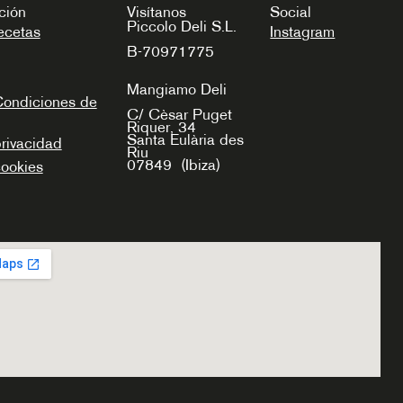
ción
Visítanos
Social
Piccolo Deli S.L.
ecetas
Instagram
B-70971775
Mangiamo Deli
Condiciones de
C/ Cèsar Puget
Riquer, 34
Santa Eulària des
privacidad
Riu
07849
(Ibiza)
cookies