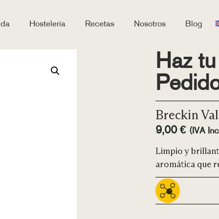
nda
Hostelería
Recetas
Nosotros
Blog
Haz tu
Pedid
Breckin Va
9,00
€
(IVA Incl
Limpio y brillan
aromática que re