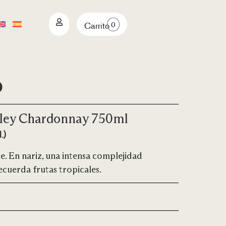
0
Carrito
o
lley Chardonnay 750ml
.)
te. En nariz, una intensa complejidad
cuerda frutas tropicales.