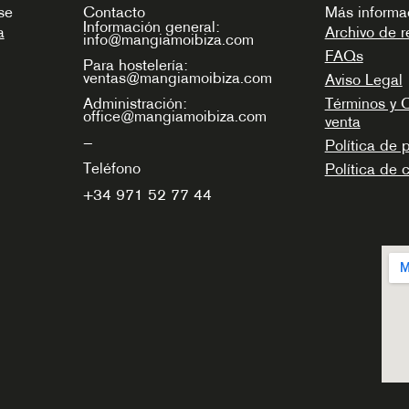
se
Contacto
Más informa
Información general:
a
Archivo de r
info@mangiamoibiza.com
FAQs
Para hostelería:
ventas@mangiamoibiza.com
Aviso Legal
Términos y 
Administración:
office@mangiamoibiza.com
venta
—
Política de 
Teléfono
Política de 
+34
971 52 77 44