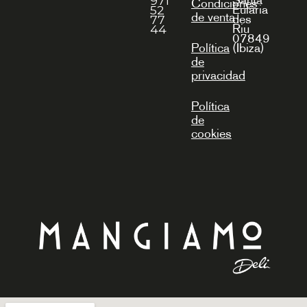
971
Condiciones
Eulària
52
de venta
des
77
Riu
44
07849
(Ibiza)
Política
de
privacidad
Política
de
cookies