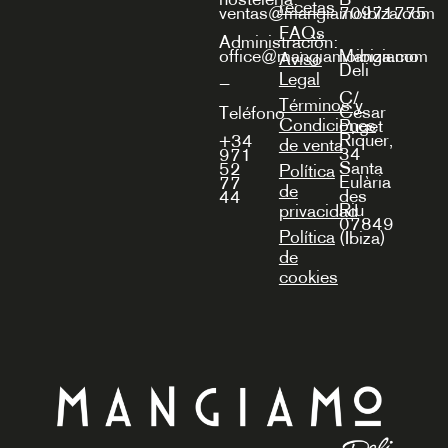
recetas
ventas@mangiamoibiza.com
70971775
FAQs
Administración:
office@mangiamoibiza.com
Mangiamo
Aviso
Deli
Legal
—
C/
Términos y
Cèsar
Teléfono
Condiciones
Puget
Riquer,
+34
de venta
34
971
Santa
52
Política
Eulària
77
de
des
44
Riu
privacidad
07849
Política
(Ibiza)
de
cookies