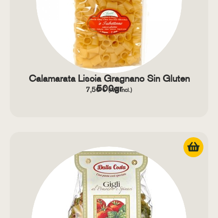
Calamarata Liscia Gragnano Sin Gluten
500gr
7,50
€
(IVA Incl.)